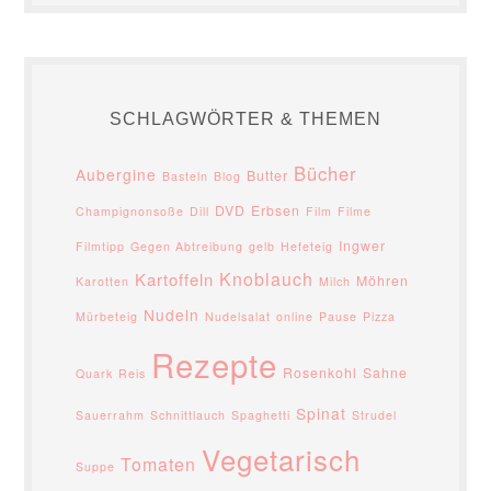
SCHLAGWÖRTER & THEMEN
Bücher
Aubergine
Butter
Basteln
Blog
DVD
Erbsen
Champignonsoße
Dill
Film
Filme
Ingwer
Filmtipp
Gegen Abtreibung
gelb
Hefeteig
Knoblauch
Kartoffeln
Möhren
Karotten
Milch
Nudeln
Mürbeteig
Nudelsalat
online
Pause
Pizza
Rezepte
Rosenkohl
Sahne
Quark
Reis
Spinat
Sauerrahm
Schnittlauch
Spaghetti
Strudel
Vegetarisch
Tomaten
Suppe