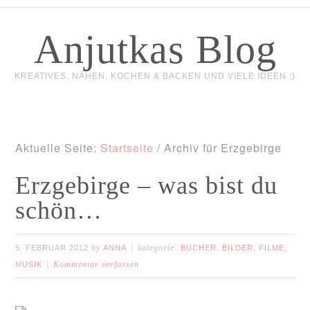
Anjutkas Blog
KREATIVES, NÄHEN, KOCHEN & BACKEN UND VIELE IDEEN :)
Aktuelle Seite:
Startseite
/
Archiv für Erzgebirge
Erzgebirge – was bist du
schön…
by
kategorie:
5. FEBRUAR 2012
ANNA
BÜCHER, BILDER, FILME,
Kommentar verfassen
MUSIK