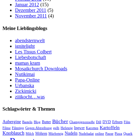
Januar 2012
(15)
Dezember 2011
(5)
November 2011
(4)
Meine Lieblingsblogs
abendsternwelt
ignitelight
Les Tissus Colbert
Liebesbotschaft
mamas kram
Mosaikchurch Downloads
Nutikimai
Papa-Online
Urbanska
Zickimicki
ziiikocht…was
Schlagwörter & Themen
Bücher
Aubergine
Butter
DVD
Erbsen
Basteln
Blog
Champignonsoße
Dill
Film
Kartoffeln
Ingwer
Filme
Filmtipp
Gegen Abtreibung
gelb
Hefeteig
Karotten
Knoblauch
Nudeln
Möhren
Milch
Mürbeteig
Nudelsalat
online
Pause
Pizza
Quark