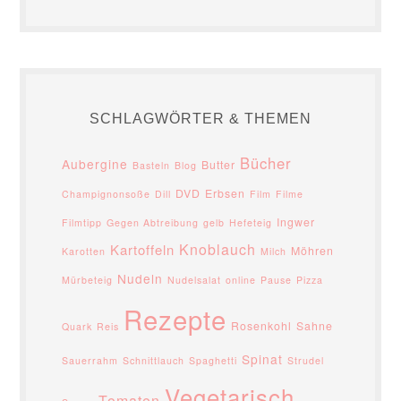
SCHLAGWÖRTER & THEMEN
Bücher
Aubergine
Butter
Basteln
Blog
DVD
Erbsen
Champignonsoße
Dill
Film
Filme
Ingwer
Filmtipp
Gegen Abtreibung
gelb
Hefeteig
Knoblauch
Kartoffeln
Möhren
Karotten
Milch
Nudeln
Mürbeteig
Nudelsalat
online
Pause
Pizza
Rezepte
Rosenkohl
Sahne
Quark
Reis
Spinat
Sauerrahm
Schnittlauch
Spaghetti
Strudel
Vegetarisch
Tomaten