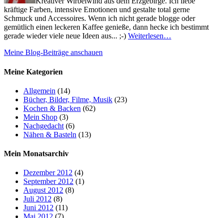
Kreativer Wirbelwind aus dem Erzgebirge. Ich liebe
kräftige Farben, intensive Emotionen und gestalte total gerne
Schmuck und Accessoires. Wenn ich nicht gerade blogge oder
gemütlich einen leckeren Kaffee genieße, dann hecke ich bestimmt
gerade wieder viele neue Ideen aus... ;-)
Weiterlesen…
Meine Blog-Beiträge anschauen
Meine Kategorien
Allgemein
(14)
Bücher, Bilder, Filme, Musik
(23)
Kochen & Backen
(62)
Mein Shop
(3)
Nachgedacht
(6)
Nähen & Basteln
(13)
Mein Monatsarchiv
Dezember 2012
(4)
September 2012
(1)
August 2012
(8)
Juli 2012
(8)
Juni 2012
(11)
Mai 2012
(7)