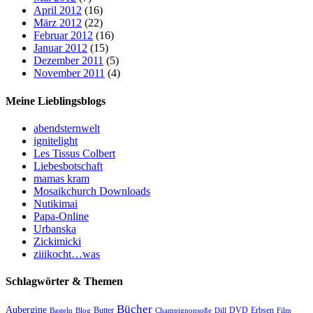
April 2012
(16)
März 2012
(22)
Februar 2012
(16)
Januar 2012
(15)
Dezember 2011
(5)
November 2011
(4)
Meine Lieblingsblogs
abendsternwelt
ignitelight
Les Tissus Colbert
Liebesbotschaft
mamas kram
Mosaikchurch Downloads
Nutikimai
Papa-Online
Urbanska
Zickimicki
ziiikocht…was
Schlagwörter & Themen
Bücher
Aubergine
Butter
DVD
Erbsen
Basteln
Blog
Champignonsoße
Dill
Film