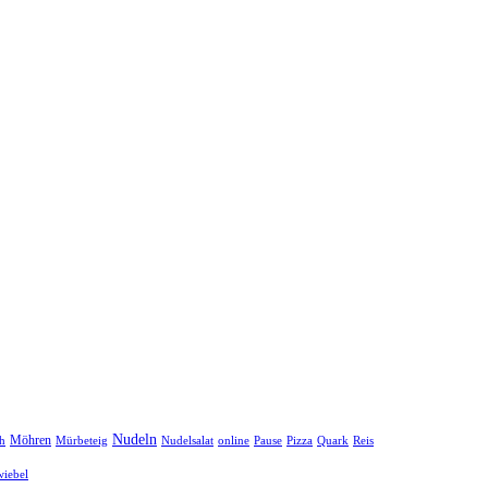
Nudeln
Möhren
h
Mürbeteig
Nudelsalat
online
Pause
Pizza
Quark
Reis
iebel