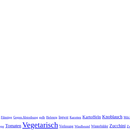
Knoblauch
Kartoffeln
Ingwer
Filmtipp
Gegen Abtreibung
gelb
Hefeteig
Karotten
Milc
Vegetarisch
Tomaten
Zucchini
Verlosung
Winterbilder
ppe
Windbeutel
Zw