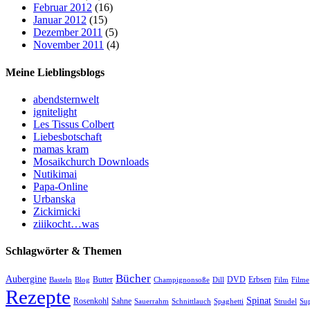
Februar 2012
(16)
Januar 2012
(15)
Dezember 2011
(5)
November 2011
(4)
Meine Lieblingsblogs
abendsternwelt
ignitelight
Les Tissus Colbert
Liebesbotschaft
mamas kram
Mosaikchurch Downloads
Nutikimai
Papa-Online
Urbanska
Zickimicki
ziiikocht…was
Schlagwörter & Themen
Bücher
Aubergine
Butter
DVD
Erbsen
Basteln
Blog
Champignonsoße
Dill
Film
Filme
Rezepte
Spinat
Rosenkohl
Sahne
Sauerrahm
Schnittlauch
Spaghetti
Strudel
Su