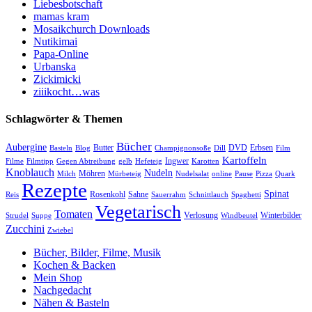
Liebesbotschaft
mamas kram
Mosaikchurch Downloads
Nutikimai
Papa-Online
Urbanska
Zickimicki
ziiikocht…was
Schlagwörter & Themen
Bücher
Aubergine
Butter
DVD
Erbsen
Basteln
Blog
Champignonsoße
Dill
Film
Kartoffeln
Ingwer
Filme
Filmtipp
Gegen Abtreibung
gelb
Hefeteig
Karotten
Knoblauch
Nudeln
Möhren
Milch
Mürbeteig
Nudelsalat
online
Pause
Pizza
Quark
Rezepte
Spinat
Rosenkohl
Sahne
Reis
Sauerrahm
Schnittlauch
Spaghetti
Vegetarisch
Tomaten
Verlosung
Winterbilder
Strudel
Suppe
Windbeutel
Zucchini
Zwiebel
Bücher, Bilder, Filme, Musik
Kochen & Backen
Mein Shop
Nachgedacht
Nähen & Basteln