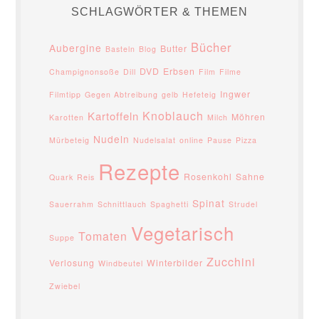
SCHLAGWÖRTER & THEMEN
Bücher
Aubergine
Butter
Basteln
Blog
DVD
Erbsen
Champignonsoße
Dill
Film
Filme
Ingwer
Filmtipp
Gegen Abtreibung
gelb
Hefeteig
Knoblauch
Kartoffeln
Möhren
Karotten
Milch
Nudeln
Mürbeteig
Nudelsalat
online
Pause
Pizza
Rezepte
Rosenkohl
Sahne
Quark
Reis
Spinat
Sauerrahm
Schnittlauch
Spaghetti
Strudel
Vegetarisch
Tomaten
Suppe
Zucchini
Verlosung
Winterbilder
Windbeutel
Zwiebel