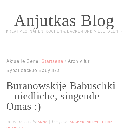
Anjutkas Blog
KREATIVES, NÄHEN, KOCHEN & BACKEN UND VIELE IDEEN :)
Aktuelle Seite:
Startseite
/
Archiv für
Бурановские Бабушки
Buranowskije Babuschki
– niedliche, singende
Omas :)
by
kategorie:
19. MÄRZ 2012
ANNA
BÜCHER, BILDER, FILME,