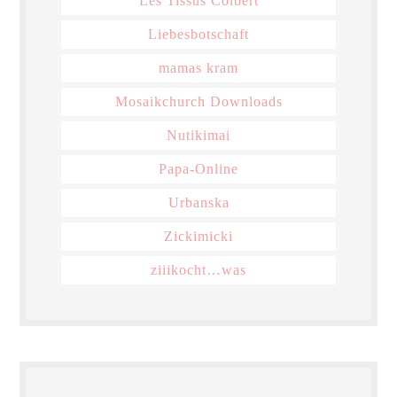
Les Tissus Colbert
Liebesbotschaft
mamas kram
Mosaikchurch Downloads
Nutikimai
Papa-Online
Urbanska
Zickimicki
ziiikocht…was