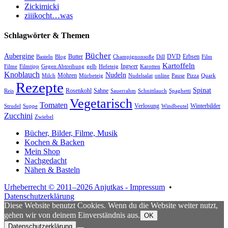
Zickimicki
ziiikocht…was
Schlagwörter & Themen
Bücher
Aubergine
Butter
DVD
Erbsen
Basteln
Blog
Champignonsoße
Dill
Film
Kartoffeln
Ingwer
Filme
Filmtipp
Gegen Abtreibung
gelb
Hefeteig
Karotten
Knoblauch
Nudeln
Möhren
Milch
Mürbeteig
Nudelsalat
online
Pause
Pizza
Quark
Rezepte
Spinat
Rosenkohl
Sahne
Reis
Sauerrahm
Schnittlauch
Spaghetti
Vegetarisch
Tomaten
Verlosung
Winterbilder
Strudel
Suppe
Windbeutel
Zucchini
Zwiebel
Bücher, Bilder, Filme, Musik
Kochen & Backen
Mein Shop
Nachgedacht
Nähen & Basteln
Urheberrecht © 2011–2026 Anjutkas - Impressum
•
Datenschutzerklärung
Diese Website benutzt Cookies. Wenn du die Website weiter nutzt,
gehen wir von deinem Einverständnis aus.
OK
Datenschutzerklärung