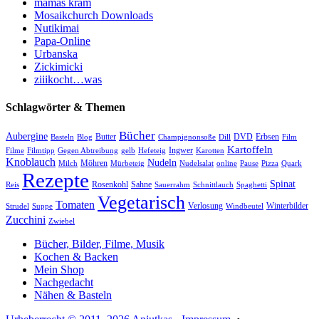
mamas kram
Mosaikchurch Downloads
Nutikimai
Papa-Online
Urbanska
Zickimicki
ziiikocht…was
Schlagwörter & Themen
Bücher
Aubergine
Butter
DVD
Erbsen
Basteln
Blog
Champignonsoße
Dill
Film
Kartoffeln
Ingwer
Filme
Filmtipp
Gegen Abtreibung
gelb
Hefeteig
Karotten
Knoblauch
Nudeln
Möhren
Milch
Mürbeteig
Nudelsalat
online
Pause
Pizza
Quark
Rezepte
Spinat
Rosenkohl
Sahne
Reis
Sauerrahm
Schnittlauch
Spaghetti
Vegetarisch
Tomaten
Verlosung
Winterbilder
Strudel
Suppe
Windbeutel
Zucchini
Zwiebel
Bücher, Bilder, Filme, Musik
Kochen & Backen
Mein Shop
Nachgedacht
Nähen & Basteln