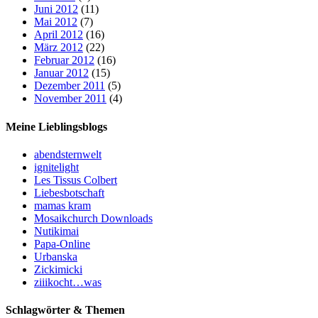
Juni 2012
(11)
Mai 2012
(7)
April 2012
(16)
März 2012
(22)
Februar 2012
(16)
Januar 2012
(15)
Dezember 2011
(5)
November 2011
(4)
Meine Lieblingsblogs
abendsternwelt
ignitelight
Les Tissus Colbert
Liebesbotschaft
mamas kram
Mosaikchurch Downloads
Nutikimai
Papa-Online
Urbanska
Zickimicki
ziiikocht…was
Schlagwörter & Themen