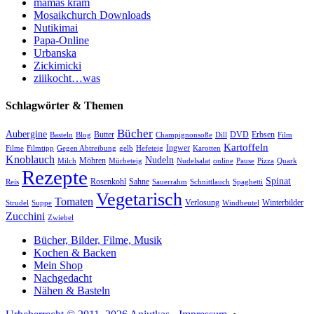
mamas kram
Mosaikchurch Downloads
Nutikimai
Papa-Online
Urbanska
Zickimicki
ziiikocht…was
Schlagwörter & Themen
Bücher
Aubergine
Butter
DVD
Erbsen
Basteln
Blog
Champignonsoße
Dill
Film
Kartoffeln
Ingwer
Filme
Filmtipp
Gegen Abtreibung
gelb
Hefeteig
Karotten
Knoblauch
Nudeln
Möhren
Milch
Mürbeteig
Nudelsalat
online
Pause
Pizza
Quark
Rezepte
Spinat
Rosenkohl
Sahne
Reis
Sauerrahm
Schnittlauch
Spaghetti
Vegetarisch
Tomaten
Verlosung
Winterbilder
Strudel
Suppe
Windbeutel
Zucchini
Zwiebel
Bücher, Bilder, Filme, Musik
Kochen & Backen
Mein Shop
Nachgedacht
Nähen & Basteln