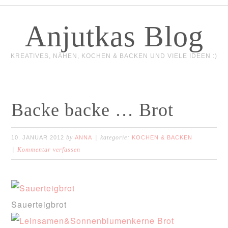
Anjutkas Blog
KREATIVES, NÄHEN, KOCHEN & BACKEN UND VIELE IDEEN :)
Backe backe … Brot
by
kategorie:
10. JANUAR 2012
ANNA
KOCHEN & BACKEN
Kommentar verfassen
Sauerteigbrot