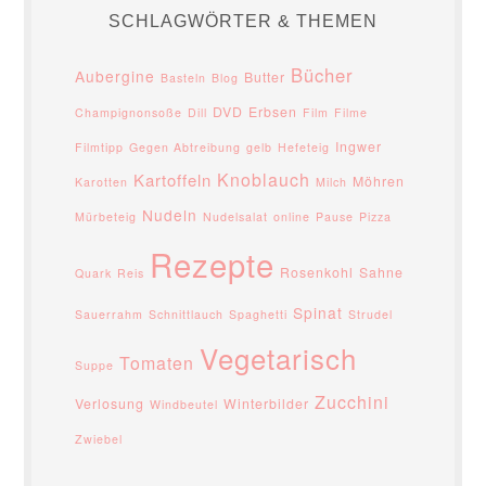
SCHLAGWÖRTER & THEMEN
Bücher
Aubergine
Butter
Basteln
Blog
DVD
Erbsen
Champignonsoße
Dill
Film
Filme
Ingwer
Filmtipp
Gegen Abtreibung
gelb
Hefeteig
Knoblauch
Kartoffeln
Möhren
Karotten
Milch
Nudeln
Mürbeteig
Nudelsalat
online
Pause
Pizza
Rezepte
Rosenkohl
Sahne
Quark
Reis
Spinat
Sauerrahm
Schnittlauch
Spaghetti
Strudel
Vegetarisch
Tomaten
Suppe
Zucchini
Verlosung
Winterbilder
Windbeutel
Zwiebel