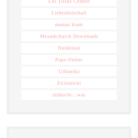
Les Tissus Colbert
Liebesbotschaft
mamas kram
Mosaikchurch Downloads
Nutikimai
Papa-Online
Urbanska
Zickimicki
ziiikocht…was