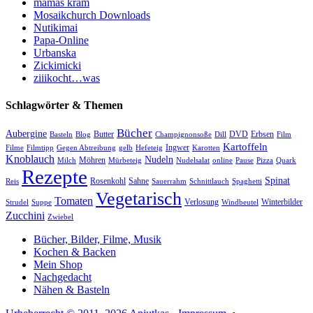
mamas kram
Mosaikchurch Downloads
Nutikimai
Papa-Online
Urbanska
Zickimicki
ziiikocht…was
Schlagwörter & Themen
Bücher
Aubergine
Butter
DVD
Erbsen
Basteln
Blog
Champignonsoße
Dill
Film
Kartoffeln
Ingwer
Filme
Filmtipp
Gegen Abtreibung
gelb
Hefeteig
Karotten
Knoblauch
Nudeln
Möhren
Milch
Mürbeteig
Nudelsalat
online
Pause
Pizza
Quark
Rezepte
Spinat
Rosenkohl
Sahne
Reis
Sauerrahm
Schnittlauch
Spaghetti
Vegetarisch
Tomaten
Verlosung
Winterbilder
Strudel
Suppe
Windbeutel
Zucchini
Zwiebel
Bücher, Bilder, Filme, Musik
Kochen & Backen
Mein Shop
Nachgedacht
Nähen & Basteln