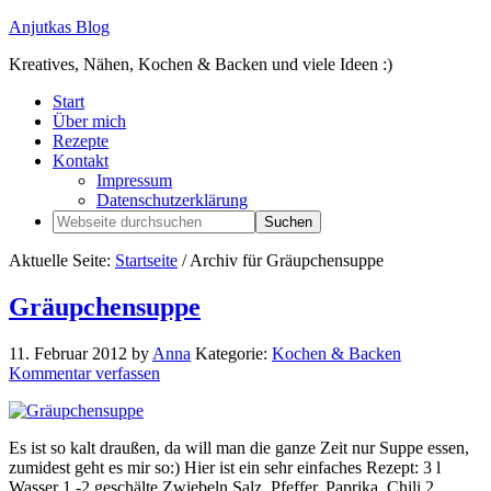
Anjutkas Blog
Kreatives, Nähen, Kochen & Backen und viele Ideen :)
Start
Über mich
Rezepte
Kontakt
Impressum
Datenschutzerklärung
Aktuelle Seite:
Startseite
/
Archiv für Gräupchensuppe
Gräupchensuppe
11. Februar 2012
by
Anna
Kategorie:
Kochen & Backen
Kommentar verfassen
Es ist so kalt draußen, da will man die ganze Zeit nur Suppe essen,
zumidest geht es mir so:) Hier ist ein sehr einfaches Rezept: 3 l
Wasser 1 -2 geschälte Zwiebeln Salz, Pfeffer, Paprika, Chili 2